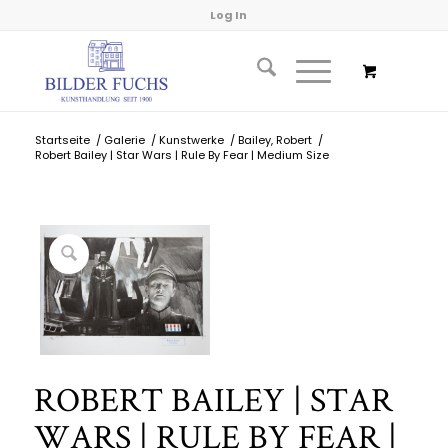
Log In
Startseite
/
Galerie
/
Kunstwerke
/
Bailey, Robert
/
Robert Bailey | Star Wars | Rule By Fear | Medium Size
ROBERT BAILEY | STAR
WARS | RULE BY FEAR |