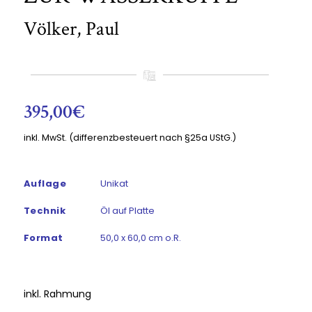
Völker, Paul
395,00
€
inkl. MwSt. (differenzbesteuert nach §25a UStG.)
Auflage
Unikat
Technik
Öl auf Platte
Format
50,0 x 60,0 cm o.R.
inkl. Rahmung