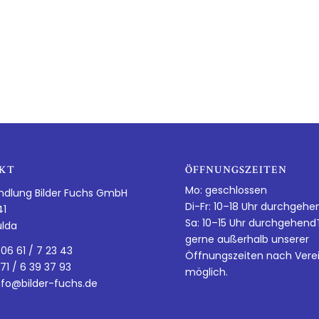
KT
ÖFFNUNGSZEITEN
Mo: geschlossen
ndlung Bilder Fuchs GmbH
Di-Fr: 10–18 Uhr durchgehe
41
Sa: 10–15 Uhr durchgehen
ulda
gerne außerhalb unserer
 06 61 / 7 23 43
Öffnungszeiten nach Vere
 71 / 6 39 37 93
möglich.
nfo@bilder-fuchs.de