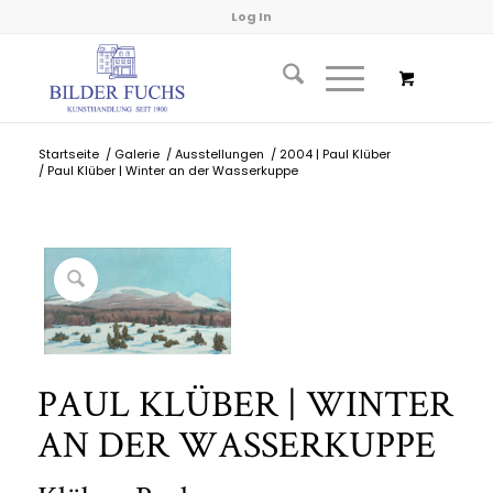
Log In
Startseite
/
Galerie
/
Ausstellungen
/
2004 | Paul Klüber
/
Paul Klüber | Winter an der Wasserkuppe
PAUL KLÜBER | WINTER
AN DER WASSERKUPPE