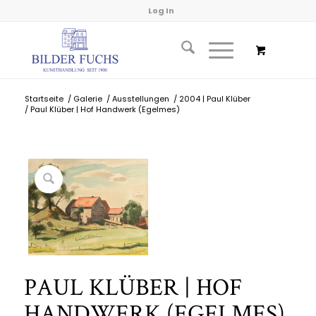
Log In
Startseite
/
Galerie
/
Ausstellungen
/
2004 | Paul Klüber
/
Paul Klüber | Hof Handwerk (Egelmes)
PAUL KLÜBER | HOF
HANDWERK (EGELMES)