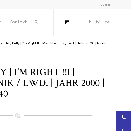
Log In
n
Kontakt
Paddy Kelly | I’m Right !!! | Mischtechnik / Lwd. | Jahr 2000 | Format...
| I’M RIGHT !!! |
K / LWD. | JAHR 2000 |
40