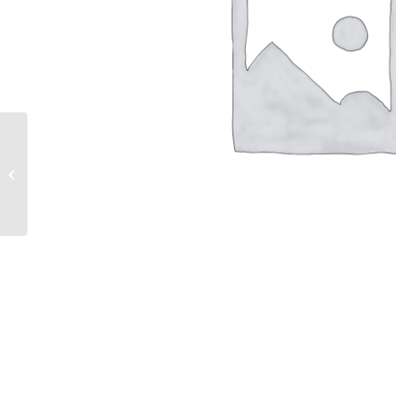
Paddy Kelly | Cheeky Tongue |
Mischtechnik / Lwd. | Jahr 2000 |
Format 60&#...