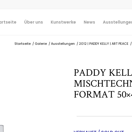
artseite
Über uns
Kunstwerke
News
Ausstellunge
Startseite
/
Galerie
/
Ausstellungen
/
2012 | PADDY KELLY | ART PEACE
/
PADDY KELLY 
MISCHTECHNI
FORMAT 50×