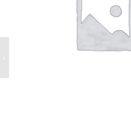
Paddy Kelly | Mountain Faces |
Mischtechnik / Lwd. | Jahr 2000 |
Format 80&...