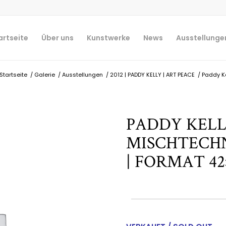
artseite
Über uns
Kunstwerke
News
Ausstellunge
Startseite
/
Galerie
/
Ausstellungen
/
2012 | PADDY KELLY | ART PEACE
/
Paddy Ke
PADDY KELLY
MISCHTECHNI
| FORMAT 42