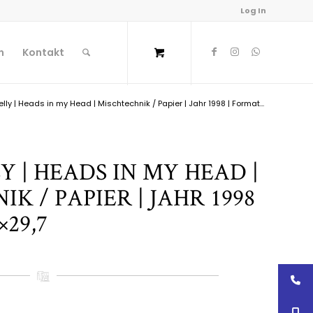
Log In
n
Kontakt
lly | Heads in my Head | Mischtechnik / Papier | Jahr 1998 | Format...
 | HEADS IN MY HEAD |
K / PAPIER | JAHR 1998
×29,7