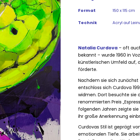
Format
150 x 115 cm
Technik
Acryl auf Lei
Natalia Curdova
– oft auc
bekannt – wurde 1960 in Vo
künstlerischen Umfeld auf, d
förderte.
Nachdem sie sich zunächst a
entschloss sich Curdova 1998
widmen. Dort besuchte sie 
renommierten Preis „Espress
folgenden Jahren zeigte sie
ihr große Anerkennung einb
Curdovas Stil ist geprägt von
emotionalen Tiefe. Sie arbei