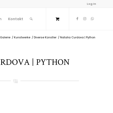
Log In
n
Kontakt
Galerie
/
Kunstwerke
/
Diverse Künstler
/
Natalia Curdova | Python
RDOVA | PYTHON