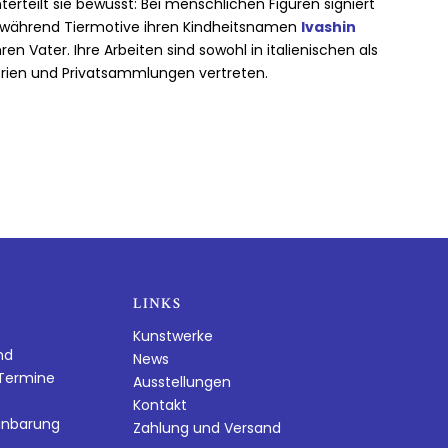
terteilt sie bewusst: Bei menschlichen Figuren signiert
 während Tiermotive ihren Kindheitsnamen
Ivashin
n Vater. Ihre Arbeiten sind sowohl in italienischen als
erien und Privatsammlungen vertreten.
LINKS
Kunstwerke
nd
News
dTermine
Ausstellungen
Kontakt
inbarung
Zahlung und Versand