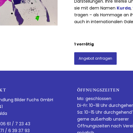
Darstellungen. Ihre Werke un
sie mit dem Namen
Kurda
,
tragen – als Hommage an ihre
auch in internationalen Gal
1 vorrätig
Angebot anfragen
KT
ÖFFNUNGSZEITEN
Mo: geschlossen
ndlung Bilder Fuchs GmbH
Di-Fr: 10–18 Uhr durchgehe
41
Sa: 10–15 Uhr durchgehen
ulda
gerne außerhalb unserer
 06 61 / 7 23 43
Öffnungszeiten nach Vere
 71 / 6 39 37 93
möglich.