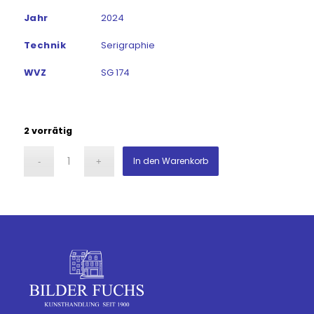
Jahr
2024
Technik
Serigraphie
WVZ
SG 174
2 vorrätig
In den Warenkorb