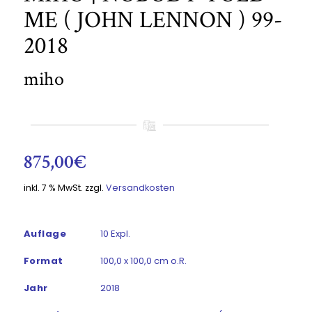
ME ( JOHN LENNON ) 99-
2018
miho
875,00
€
inkl. 7 % MwSt.
zzgl.
Versandkosten
Auflage
10 Expl.
Format
100,0 x 100,0 cm o.R.
Jahr
2018