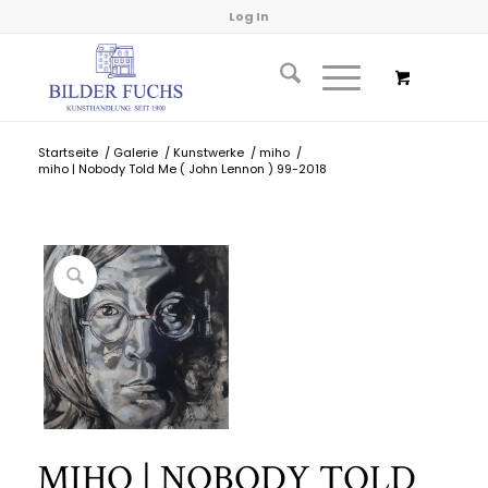
Log In
Startseite
/
Galerie
/
Kunstwerke
/
miho
/
miho | Nobody Told Me ( John Lennon ) 99-2018
MIHO | NOBODY TOLD