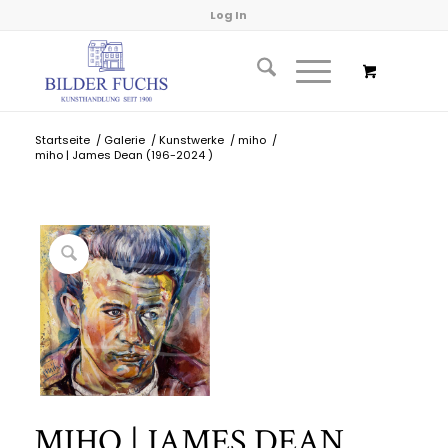
Log In
Startseite
/
Galerie
/
Kunstwerke
/
miho
/
miho | James Dean (196-2024 )
MIHO | JAMES DEAN