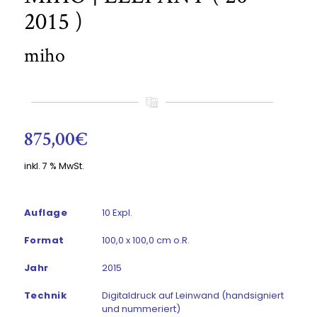
2015 )
miho
875,00
€
inkl. 7 % MwSt.
Auflage
10 Expl.
Format
100,0 x 100,0 cm o.R.
Jahr
2015
Technik
Digitaldruck auf Leinwand (handsigniert
und nummeriert)