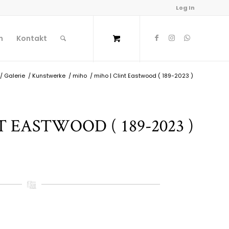
Log In
n
Kontakt
/
Galerie
/
Kunstwerke
/
miho
/
miho | Clint Eastwood ( 189-2023 )
T EASTWOOD ( 189-2023 )