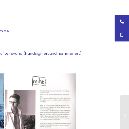
cm o.R.
auf Leinwand (handsigniert und nummeriert)