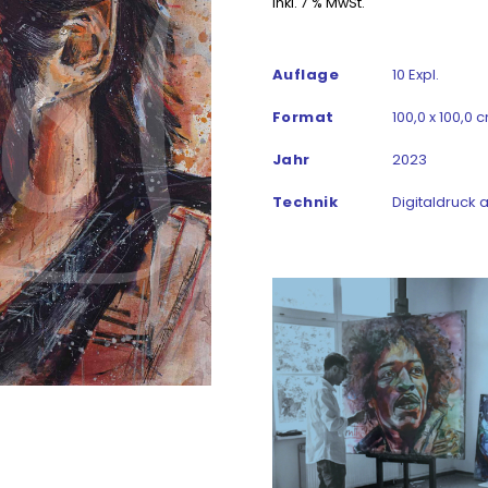
inkl. 7 % MwSt.
Auflage
10 Expl.
Format
100,0 x 100,0 
Jahr
2023
Technik
Digitaldruck 