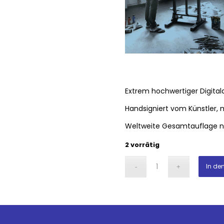
Extrem hochwertiger Digital
Handsigniert vom Künstler, mi
Weltweite Gesamtauflage nu
2 vorrätig
In de