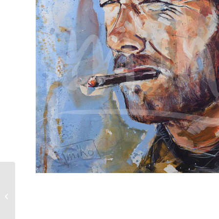
miho | Keith Richards
( 187-2023 )