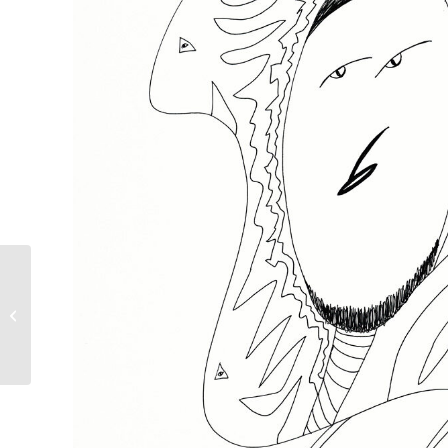
Michael Patrick
(Paddy) Kelly | I’m
with you