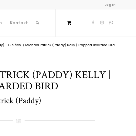
Log In
n
Kontakt
dy) - Giclèes
/
Michael Patrick (Paddy) Kelly | Trapped Bearded Bird
TRICK (PADDY) KELLY |
ARDED BIRD
trick (Paddy)