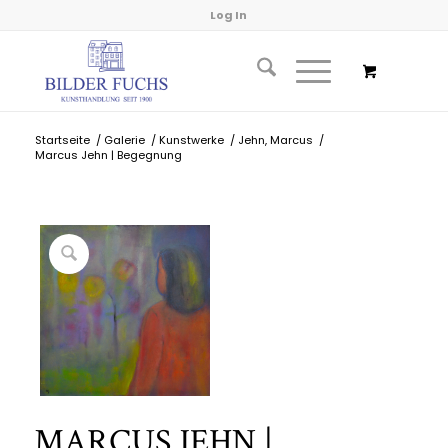
Log In
Startseite
/
Galerie
/
Kunstwerke
/
Jehn, Marcus
/
Marcus Jehn | Begegnung
MARCUS JEHN |