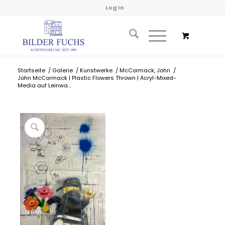
Log In
Startseite
/
Galerie
/
Kunstwerke
/
McCormack, John
/
John McCormack | Plastic Flowers Thrown | Acryl-Mixed-
Media auf Leinwa...