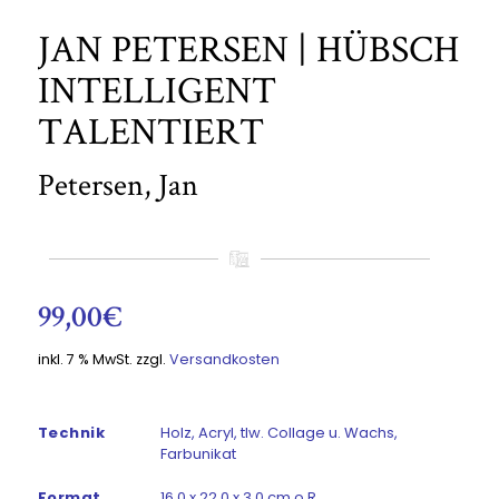
JAN PETERSEN | HÜBSCH
INTELLIGENT
TALENTIERT
Petersen, Jan
99,00
€
inkl. 7 % MwSt.
zzgl.
Versandkosten
Technik
Holz, Acryl, tlw. Collage u. Wachs,
Farbunikat
Format
16,0 x 22,0 x 3,0 cm o.R.