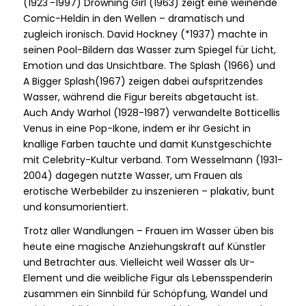
(1923 -1997)
Drowning Girl
(1963) zeigt eine weinende
Comic-Heldin in den Wellen – dramatisch und
zugleich ironisch. David Hockney (*1937) machte in
seinen Pool-Bildern das Wasser zum Spiegel für Licht,
Emotion und das Unsichtbare.
The Splash
(1966) und
A Bigger Splash
(1967) zeigen dabei aufspritzendes
Wasser, während die Figur bereits abgetaucht ist.
Auch Andy Warhol (1928-1987) verwandelte Botticellis
Venus in eine Pop-Ikone, indem er ihr Gesicht in
knallige Farben tauchte und damit Kunstgeschichte
mit Celebrity-Kultur verband. Tom Wesselmann (1931-
2004) dagegen nutzte Wasser, um Frauen als
erotische Werbebilder zu inszenieren – plakativ, bunt
und konsumorientiert.
Trotz aller Wandlungen – Frauen im Wasser üben bis
heute eine magische Anziehungskraft auf Künstler
und Betrachter aus. Vielleicht weil Wasser als Ur-
Element und die weibliche Figur als Lebensspenderin
zusammen ein Sinnbild für Schöpfung, Wandel und