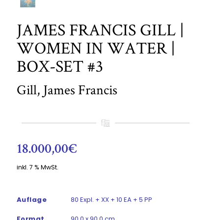
JAMES FRANCIS GILL |
WOMEN IN WATER |
BOX-SET #3
Gill, James Francis
18.000,00
€
inkl. 7 % MwSt.
Auflage
80 Expl. + XX + 10 EA + 5 PP
Format
90,0 x 90,0 cm