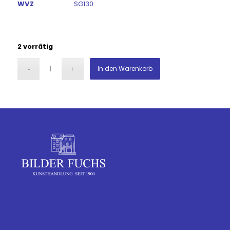
WVZ
SG130
2 vorrätig
In den Warenkorb