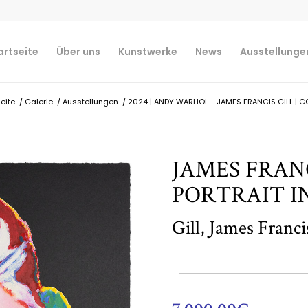
artseite
Über uns
Kunstwerke
News
Ausstellunge
eite
/
Galerie
/
Ausstellungen
/
2024 | ANDY WARHOL - JAMES FRANCIS GILL | 
JAMES FRANC
PORTRAIT I
Gill, James Franci