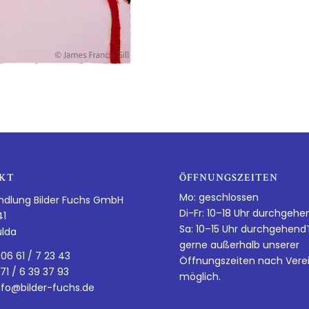
KT
ÖFFNUNGSZEITEN
Mo: geschlossen
ndlung Bilder Fuchs GmbH
Di-Fr: 10–18 Uhr durchgehe
41
Sa: 10–15 Uhr durchgehen
ulda
gerne außerhalb unserer
 06 61 / 7 23 43
Öffnungszeiten nach Vere
 71 / 6 39 37 93
möglich.
nfo@bilder-fuchs.de