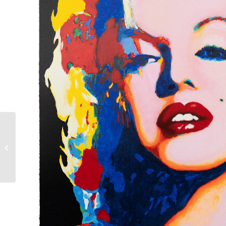
James Francis Gill |
MM PORTRAIT IN
PURPLE ROOM