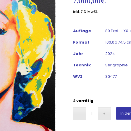
7.000,00
€
inkl. 7 % MwSt.
Auflage
80 Expl. + XX 
Format
100,0 x 74,5 c
Jahr
2024
Technik
Serigraphie
WVZ
SG 177
2 vorrätig
In de