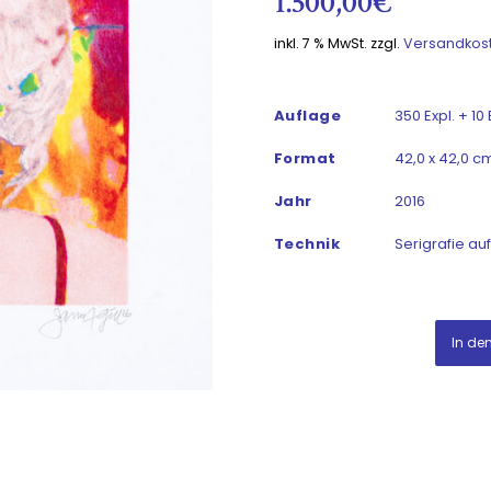
1.500,00
€
inkl. 7 % MwSt.
zzgl.
Versandkos
Auflage
350 Expl. + 10
Format
42,0 x 42,0 cm
Jahr
2016
Technik
Serigrafie au
In de