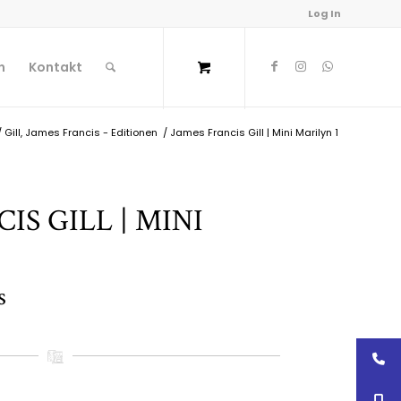
Log In
n
Kontakt
/
Gill, James Francis - Editionen
/
James Francis Gill | Mini Marilyn 1
IS GILL | MINI
s