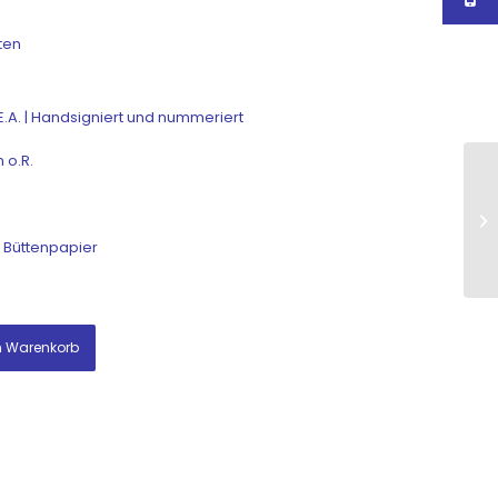
ten
 E.A. | Handsigniert und nummeriert
 o.R.
f Büttenpapier
n Warenkorb