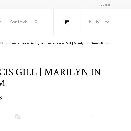
Log In
n
Kontakt
17 | James Francis Gill
/
James Francis Gill | Marilyn In Green Room
IS GILL | MARILYN IN
M
s