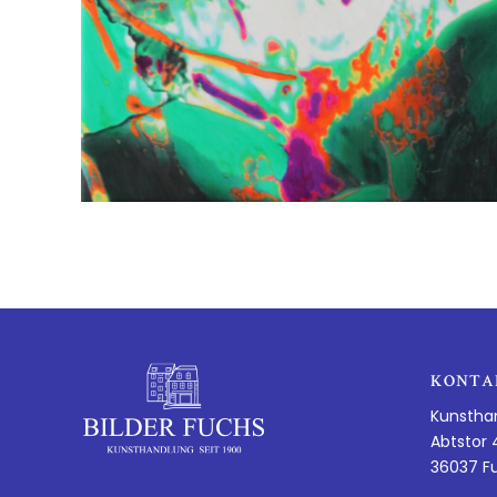
KONTA
Kunstha
Abtstor 
36037 F