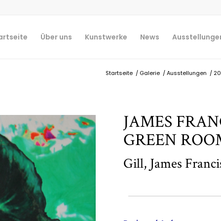
artseite
Über uns
Kunstwerke
News
Ausstellunge
Startseite
/
Galerie
/
Ausstellungen
/
20
JAMES FRANC
GREEN ROO
Gill, James Franci