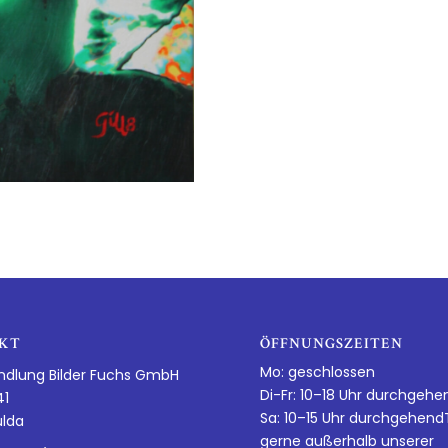
KT
ÖFFNUNGSZEITEN
Mo: geschlossen
ndlung Bilder Fuchs GmbH
Di-Fr: 10–18 Uhr durchgehe
41
Sa: 10–15 Uhr durchgehen
ulda
gerne außerhalb unserer