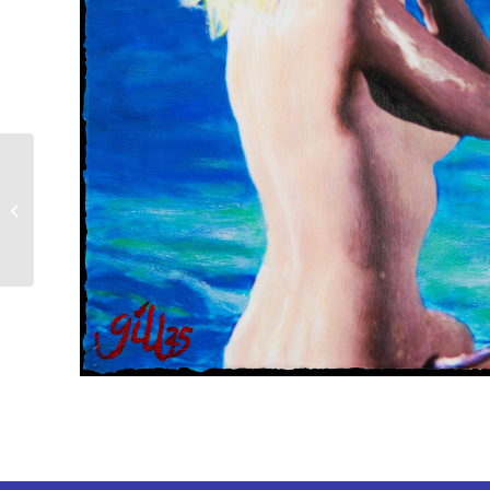
James Francis Gill |
Calm Majesty