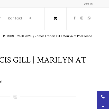
Log In
n
Kontakt
R | 19.09. - 25.10.2025
/
James Francis Gill | Marilyn at Pool Scene
IS GILL | MARILYN AT
s