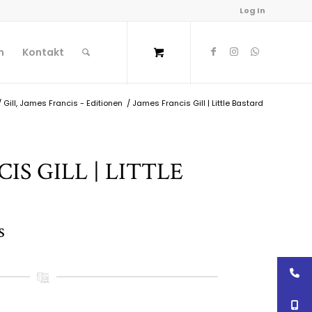
Log In
n
Kontakt
/
Gill, James Francis - Editionen
/
James Francis Gill | Little Bastard
IS GILL | LITTLE
s