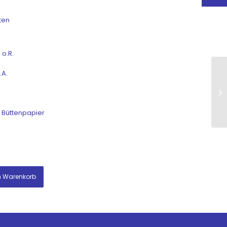
ten
 o.R.
.A.
f Büttenpapier
n Warenkorb