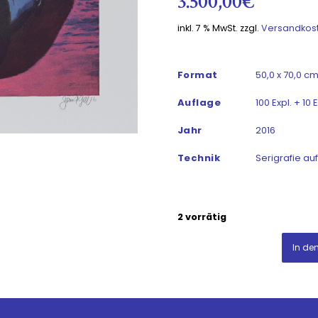
3.500,00
€
inkl. 7 % MwSt.
zzgl.
Versandkos
Format
50,0 x 70,0 cm
Auflage
100 Expl. + 10 E
Jahr
2016
Technik
Serigrafie au
2 vorrätig
In de