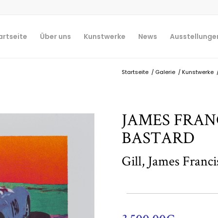
artseite
Über uns
Kunstwerke
News
Ausstellunge
Startseite
/
Galerie
/
Kunstwerke
JAMES FRANC
BASTARD
Gill, James Franci