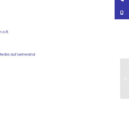
m o.R.
Media auf Leinwand