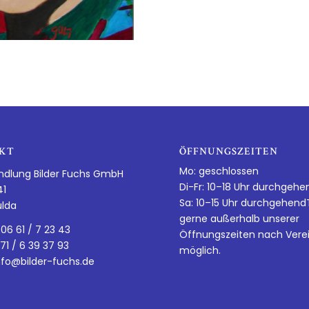
KT
ÖFFNUNGSZEITEN
Mo: geschlossen
ndlung Bilder Fuchs GmbH
Di-Fr: 10–18 Uhr durchgehe
41
Sa: 10–15 Uhr durchgehen
ulda
gerne außerhalb unserer
 06 61 / 7 23 43
Öffnungszeiten nach Vere
 71 / 6 39 37 93
möglich.
nfo@bilder-fuchs.de