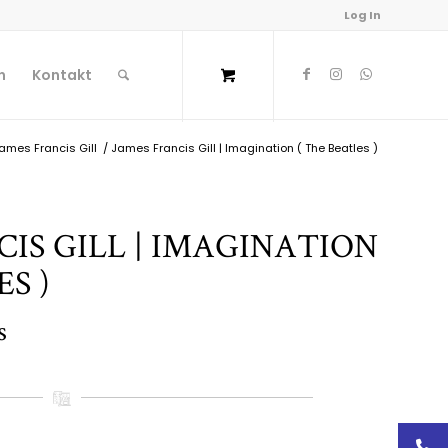
Log In
n
Kontakt
James Francis Gill
/
James Francis Gill | Imagination ( The Beatles )
IS GILL | IMAGINATION
ES )
s