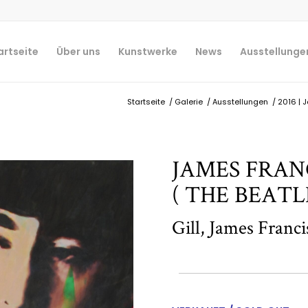
artseite
Über uns
Kunstwerke
News
Ausstellunge
Startseite
/
Galerie
/
Ausstellungen
/
2016 | 
JAMES FRANC
( THE BEATL
Gill, James Franci