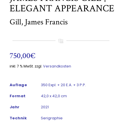
ELEGANT APPEARANCE
Gill, James Francis
750,00
€
inkl. 7 % MwSt.
zzgl.
Versandkosten
Auflage
350 Expl. + 20 E.A. + 3 P.P.
Format
42,0 x 42,0 cm
Jahr
2021
Technik
Serigraphie