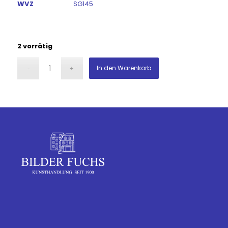
WVZ
SG145
2 vorrätig
In den Warenkorb