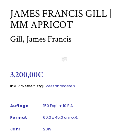
JAMES FRANCIS GILL |
MM APRICOT
Gill, James Francis
3.200,00
€
inkl. 7 % MwSt.
zzgl.
Versandkosten
Auflage
150 Expl. + 10 E.A.
Format
60,0 x 45,0 cm o.R.
Jahr
2019