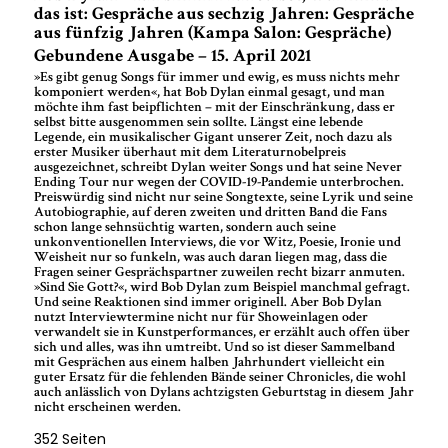
das ist: Gespräche aus sechzig Jahren: Gespräche
aus fünfzig Jahren (Kampa Salon: Gespräche)
Gebundene Ausgabe – 15. April 2021
»Es gibt genug Songs für immer und ewig, es muss nichts mehr
komponiert werden«, hat Bob Dylan einmal gesagt, und man
möchte ihm fast beipflichten – mit der Einschränkung, dass er
selbst bitte ausgenommen sein sollte. Längst eine lebende
Legende, ein musikalischer Gigant unserer Zeit, noch dazu als
erster Musiker überhaut mit dem Literaturnobelpreis
ausgezeichnet, schreibt Dylan weiter Songs und hat seine Never
Ending Tour nur wegen der COVID-19-Pandemie unterbrochen.
Preiswürdig sind nicht nur seine Songtexte, seine Lyrik und seine
Autobiographie, auf deren zweiten und dritten Band die Fans
schon lange sehnsüchtig warten, sondern auch seine
unkonventionellen Interviews, die vor Witz, Poesie, Ironie und
Weisheit nur so funkeln, was auch daran liegen mag, dass die
Fragen seiner Gesprächspartner zuweilen recht bizarr anmuten.
»Sind Sie Gott?«, wird Bob Dylan zum Beispiel manchmal gefragt.
Und seine Reaktionen sind immer originell. Aber Bob Dylan
nutzt Interviewtermine nicht nur für Showeinlagen oder
verwandelt sie in Kunstperformances, er erzählt auch offen über
sich und alles, was ihn umtreibt. Und so ist dieser Sammelband
mit Gesprächen aus einem halben Jahrhundert vielleicht ein
guter Ersatz für die fehlenden Bände seiner Chronicles, die wohl
auch anlässlich von Dylans achtzigsten Geburtstag in diesem Jahr
nicht erscheinen werden.
352 Seiten