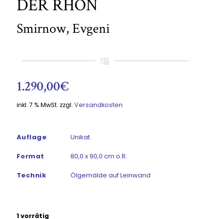
DER RHÖN
Smirnow, Evgeni
1.290,00
€
inkl. 7 % MwSt.
zzgl.
Versandkosten
Auflage
Unikat
Format
80,0 x 90,0 cm o.R.
Technik
Ölgemälde auf Leinwand
1 vorrätig