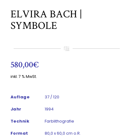
ELVIRA BACH |
SYMBOLE
580,00
€
inkl. 7 % MwSt.
Auflage
37 / 120
Jahr
1994
Technik
Farblithografie
Format
80,0 x 60,0 cm o.R.