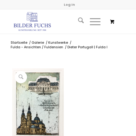
Log In
Startseite
/
Galerie
/
Kunstwerke
/
Fulda - Ansichten / Fuldensien
/
Dieter Portugall | Fulda I