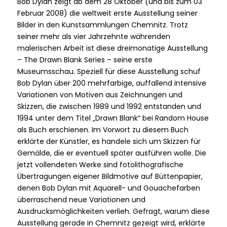
Bob Dylan zeigt ab dem 28 Oktober (und bis zum 03
Februar 2008) die weltweit erste Ausstellung seiner
Bilder in den Kunstsammlungen Chemnitz. Trotz
seiner mehr als vier Jahrzehnte währenden
malerischen Arbeit ist diese dreimonatige Ausstellung
– The Drawn Blank Series – seine erste
Museumsschau. Speziell für diese Ausstellung schuf
Bob Dylan über 200 mehrfarbige, auffallend intensive
Variationen von Motiven aus Zeichnungen und
Skizzen, die zwischen 1989 und 1992 entstanden und
1994 unter dem Titel „Drawn Blank“ bei Random House
als Buch erschienen. Im Vorwort zu diesem Buch
erklärte der Künstler, es handele sich um Skizzen für
Gemälde, die er eventuell später ausführen wolle. Die
jetzt vollendeten Werke sind fotolithografische
Übertragungen eigener Bildmotive auf Büttenpapier,
denen Bob Dylan mit Aquarell- und Gouachefarben
überraschend neue Variationen und
Ausdrucksmöglichkeiten verlieh. Gefragt, warum diese
Ausstellung gerade in Chemnitz gezeigt wird, erklärte