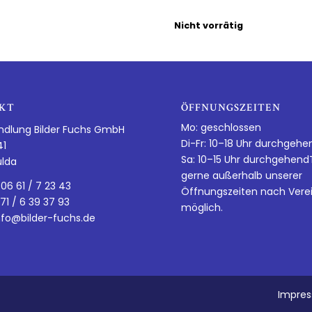
Nicht vorrätig
KT
ÖFFNUNGSZEITEN
Mo: geschlossen
ndlung Bilder Fuchs GmbH
Di-Fr: 10–18 Uhr durchgehe
41
Sa: 10–15 Uhr durchgehen
ulda
gerne außerhalb unserer
 06 61 / 7 23 43
Öffnungszeiten nach Vere
 71 / 6 39 37 93
möglich.
nfo@bilder-fuchs.de
Impre