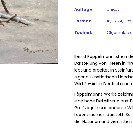
Auflage
Unikat
Format
18,0 x 24,0 cm
Technik
Ölgemälde au
Bernd Pöppelmann ist ein deu
Darstellung von Tieren in i
lebt und arbeitet in Steinfu
eigene künstlerische Handsc
Wildlife-Art in Deutschland
Pöppelmanns Werke zeichne
eine hohe Detailtreue aus.
B
Greifvögeln und anderen Wild
Lebensräumen darstellt.
Sei
der Natur an und vermitteln 