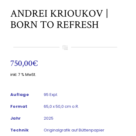
ANDREI KRIOUKOV |
BORN TO REFRESH
750,00
€
inkl. 7 % MwSt.
Auflage
95 Expl.
Format
65,0 x 50,0 cm o.R.
Jahr
2025
Technik
Originalgrafik auf Büttenpapier