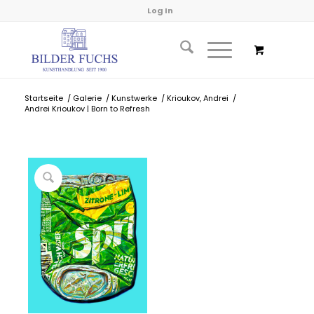
Log In
Startseite
/
Galerie
/
Kunstwerke
/
Krioukov, Andrei
/
Andrei Krioukov | Born to Refresh