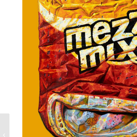
Andrei Krioukov |
Gives you Wings