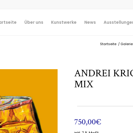
artseite
Über uns
Kunstwerke
News
Ausstellunge
Startseite
/
Galerie
ANDREI KRI
MIX
750,00
€
inkl. 7 % MwSt.