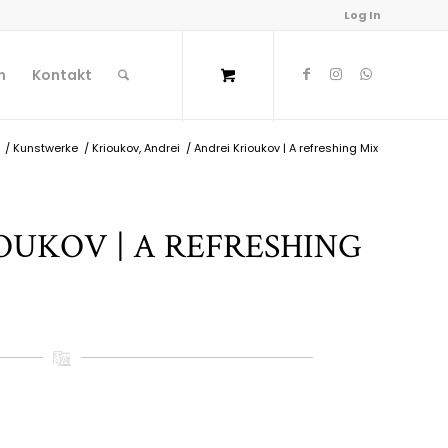
Log In
n
Kontakt
/
Kunstwerke
/
Krioukov, Andrei
/
Andrei Krioukov | A refreshing Mix
OUKOV | A REFRESHING