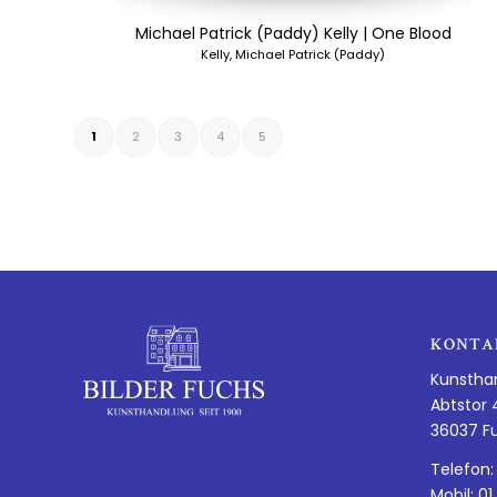
Michael Patrick (Paddy) Kelly | One Blood
Kelly, Michael Patrick (Paddy)
1
2
3
4
5
KONTA
Kunstha
Abtstor 
36037 F
Telefon:
Mobil: 01