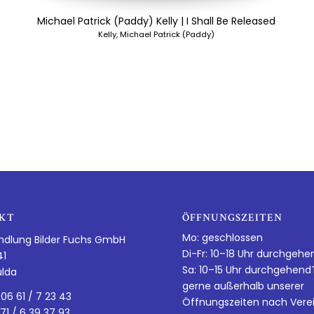
Michael Patrick (Paddy) Kelly | I Shall Be Released
Kelly, Michael Patrick (Paddy)
KT
ÖFFNUNGSZEITEN
Mo: geschlossen
ndlung Bilder Fuchs GmbH
Di-Fr: 10–18 Uhr durchgehe
41
Sa: 10–15 Uhr durchgehen
ulda
gerne außerhalb unserer
 06 61 / 7 23 43
Öffnungszeiten nach Vere
 71 / 6 39 37 93