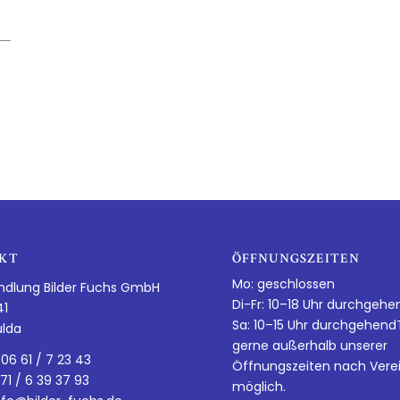
KT
ÖFFNUNGSZEITEN
Mo: geschlossen
ndlung Bilder Fuchs GmbH
Di-Fr: 10–18 Uhr durchgehe
41
Sa: 10–15 Uhr durchgehen
ulda
gerne außerhalb unserer
 06 61 / 7 23 43
Öffnungszeiten nach Vere
 71 / 6 39 37 93
möglich.