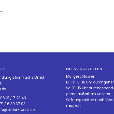
KT
ÖFFNUNGSZEITEN
Mo: geschlossen
ndlung Bilder Fuchs GmbH
Di-Fr: 10–18 Uhr durchgehe
41
Sa: 10–15 Uhr durchgehen
ulda
gerne außerhalb unserer
 06 61 / 7 23 43
Öffnungszeiten nach Vere
 71 / 6 39 37 93
möglich.
nfo@bilder-fuchs.de