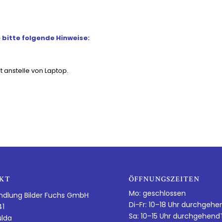
bitte folgende Hinweise:
t anstelle von Laptop.
KT
ÖFFNUNGSZEITEN
Mo: geschlossen
ndlung Bilder Fuchs GmbH
Di-Fr: 10–18 Uhr durchgehe
41
Sa: 10–15 Uhr durchgehen
ulda