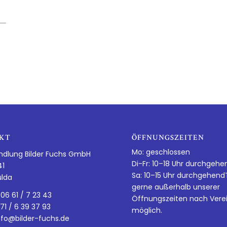
KT
ÖFFNUNGSZEITEN
Mo: geschlossen
ndlung Bilder Fuchs GmbH
Di-Fr: 10–18 Uhr durchgehe
41
Sa: 10–15 Uhr durchgehen
ulda
gerne außerhalb unserer
 06 61 / 7 23 43
Öffnungszeiten nach Vere
 71 / 6 39 37 93
möglich.
nfo@bilder-fuchs.de