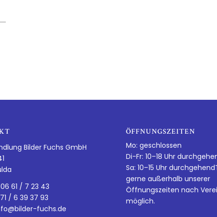
KT
ÖFFNUNGSZEITEN
Mo: geschlossen
ndlung Bilder Fuchs GmbH
Di-Fr: 10–18 Uhr durchgehe
41
Sa: 10–15 Uhr durchgehen
ulda
gerne außerhalb unserer
 06 61 / 7 23 43
Öffnungszeiten nach Vere
 71 / 6 39 37 93
möglich.
nfo@bilder-fuchs.de