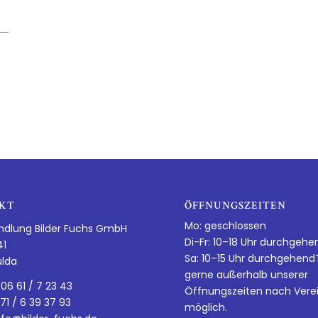
KT
ÖFFNUNGSZEITEN
Mo: geschlossen
ndlung Bilder Fuchs GmbH
Di-Fr: 10–18 Uhr durchgehe
41
Sa: 10–15 Uhr durchgehen
ulda
gerne außerhalb unserer
 06 61 / 7 23 43
Öffnungszeiten nach Vere
 71 / 6 39 37 93
möglich.