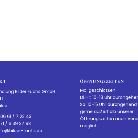
KT
ÖFFNUNGSZEITEN
Mo: geschlossen
ndlung Bilder Fuchs GmbH
Di-Fr: 10–18 Uhr durchgehe
41
Sa: 10–15 Uhr durchgehen
ulda
gerne außerhalb unserer
 06 61 / 7 23 43
Öffnungszeiten nach Vere
 71 / 6 39 37 93
möglich.
nfo@bilder-fuchs.de