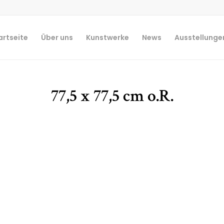
artseite
Über uns
Kunstwerke
News
Ausstellunge
77,5 x 77,5 cm o.R.