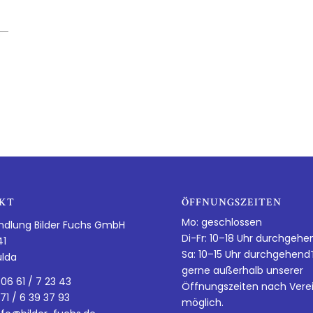
KT
ÖFFNUNGSZEITEN
Mo: geschlossen
ndlung Bilder Fuchs GmbH
Di-Fr: 10–18 Uhr durchgehe
41
Sa: 10–15 Uhr durchgehen
ulda
gerne außerhalb unserer
 06 61 / 7 23 43
Öffnungszeiten nach Vere
 71 / 6 39 37 93
möglich.