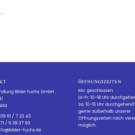
KT
ÖFFNUNGSZEITEN
Mo: geschlossen
ndlung Bilder Fuchs GmbH
Di-Fr: 10–18 Uhr durchgehe
41
Sa: 10–15 Uhr durchgehen
ulda
gerne außerhalb unserer
 06 61 / 7 23 43
Öffnungszeiten nach Vere
 71 / 6 39 37 93
möglich.
nfo@bilder-fuchs.de