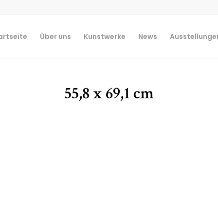
artseite
Über uns
Kunstwerke
News
Ausstellunge
55,8 x 69,1 cm