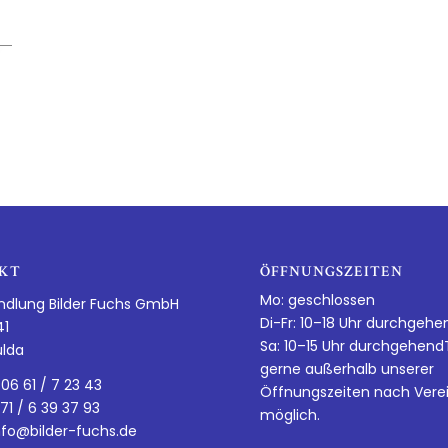
KT
ÖFFNUNGSZEITEN
Mo: geschlossen
ndlung Bilder Fuchs GmbH
Di-Fr: 10–18 Uhr durchgehe
41
Sa: 10–15 Uhr durchgehen
ulda
gerne außerhalb unserer
 06 61 / 7 23 43
Öffnungszeiten nach Vere
 71 / 6 39 37 93
möglich.
nfo@bilder-fuchs.de