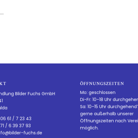
KT
ÖFFNUNGSZEITEN
Mo: geschlossen
ndlung Bilder Fuchs GmbH
Di-Fr: 10–18 Uhr durchgehe
41
Sa: 10–15 Uhr durchgehen
ulda
gerne außerhalb unserer
 06 61 / 7 23 43
Öffnungszeiten nach Vere
 71 / 6 39 37 93
möglich.
nfo@bilder-fuchs.de