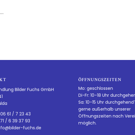
KT
ÖFFNUNGSZEITEN
Mo: geschlossen
ndlung Bilder Fuchs GmbH
Di-Fr: 10–18 Uhr durchgehe
41
Sa: 10–15 Uhr durchgehen
ulda
gerne außerhalb unserer
 06 61 / 7 23 43
Öffnungszeiten nach Vere
 71 / 6 39 37 93
möglich.
nfo@bilder-fuchs.de