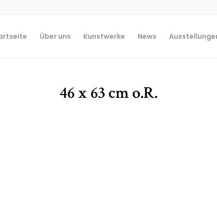
artseite
Über uns
Kunstwerke
News
Ausstellunge
46 x 63 cm o.R.