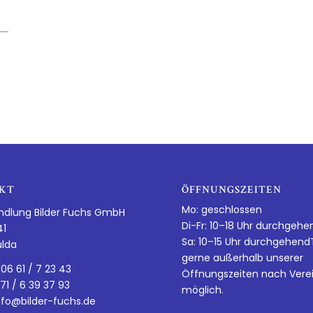
KT
ÖFFNUNGSZEITEN
Mo: geschlossen
ndlung Bilder Fuchs GmbH
Di-Fr: 10–18 Uhr durchgehe
41
Sa: 10–15 Uhr durchgehen
ulda
gerne außerhalb unserer
 06 61 / 7 23 43
Öffnungszeiten nach Vere
 71 / 6 39 37 93
möglich.
nfo@bilder-fuchs.de