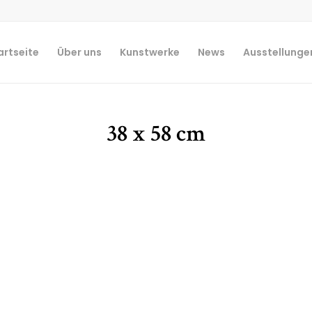
artseite
Über uns
Kunstwerke
News
Ausstellunge
38 x 58 cm